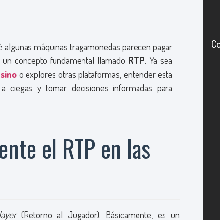
Co
qué algunas máquinas tragamonedas parecen pagar
en un concepto fundamental llamado
RTP
. Ya sea
sino
o explores otras plataformas, entender esta
r a ciegas y tomar decisiones informadas para
nte el RTP en las
layer
(Retorno al Jugador). Básicamente, es un