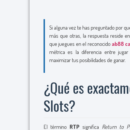
Si alguna vez te has preguntado por 
más que otras, la respuesta reside 
que juegues en el reconocido
ab88 ca
métrica es la diferencia entre juga
maximizar tus posibilidades de ganar.
¿Qué es exactame
Slots?
El término
RTP
significa
Return to P