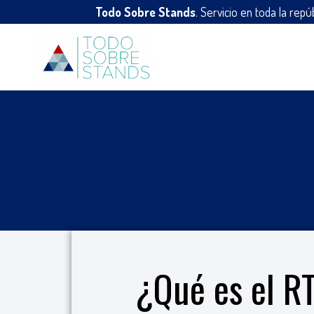
Todo Sobre Stands
.
Servicio en toda la repú
¿Qué es el RT