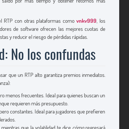
tu saldo por más tiempo y obtener retornos más
el RTP con otras plataformas como
vnkv999
, los
ores de software ofrecen las mejores cuotas de
stas y reducir el riesgo de pérdidas rápidas.
ad: No los confundas
sar que un RTP alto garantiza premios inmediatos.
anza):
o menos frecuentes. Ideal para quienes buscan un
unque requieren más presupuesto.
ro constantes. Ideal para jugadores que prefieren
derados.
 mientras que la volatilidad te dice
cómo
regresará